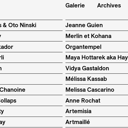
Galerie
Archives
s & Oto Ninski
Jeanne Guien
y
Merlin et Kohana
xador
Organtempel
li
Maya Hottarek aka Ha
m
Vidya Gastaldon
Mélissa Kassab
 Chanoine
Melissa Cascarino
ollaps
Anne Rochat
ty
Artemisia
ay
Artmaillé