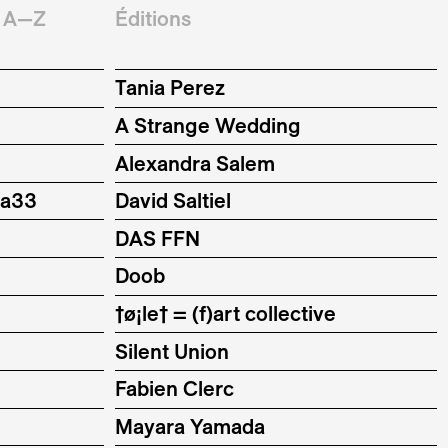
A—Z
Éditions
Tania Perez
A Strange Wedding
Alexandra Salem
ya33
David Saltiel
DAS FFN
Doob
†ø¡le† = (f)art collective
Silent Union
Fabien Clerc
Mayara Yamada