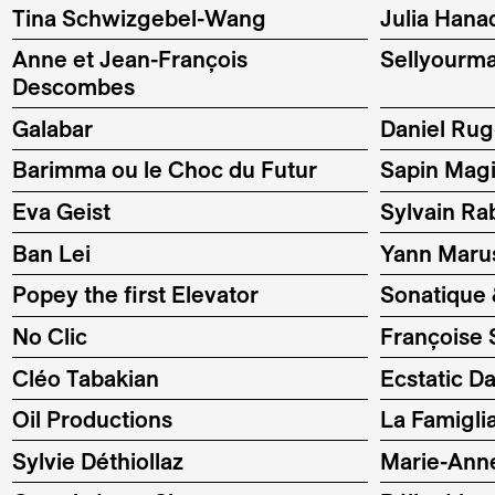
Tina Schwizgebel-Wang
Julia Hana
Anne et Jean-François
Sellyourma
Descombes
Galabar
Daniel Rug
Barimma ou le Choc du Futur
Sapin Mag
Eva Geist
Sylvain Ra
Ban Lei
Yann Maru
Popey the first Elevator
Sonatique
No Clic
Françoise
Cléo Tabakian
Ecstatic D
Oil Productions
La Famigli
Sylvie Déthiollaz
Marie-Ann