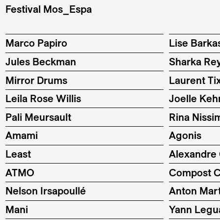
Festival Mos_Espa
Marco Papiro
Lise Barka
Jules Beckman
Sharka Re
Mirror Drums
Laurent Ti
Leila Rose Willis
Joelle Kehr
Pali Meursault
Rina Nissi
Amami
Agonis
Least
Alexandre
ATMO
Compost C
Nelson Irsapoullé
Anton Mar
Mani
Yann Legu