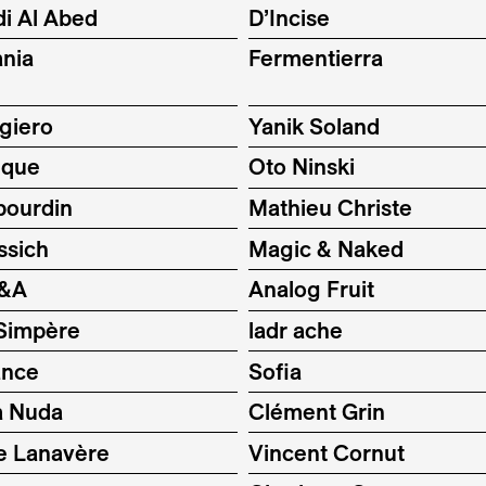
di Al Abed
D’Incise
nia
Fermentierra
giero
Yanik Soland
ique
Oto Ninski
bourdin
Mathieu Christe
ssich
Magic & Naked
 &A
Analog Fruit
 Simpère
ladr ache
ance
Sofia
a Nuda
Clément Grin
e Lanavère
Vincent Cornut