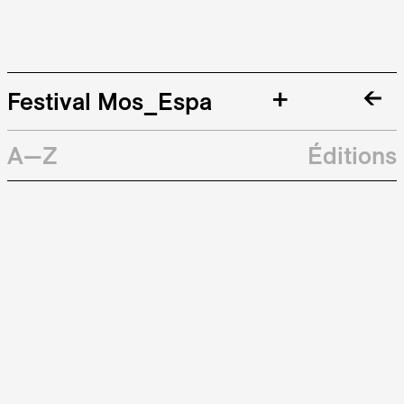
+
Festival Mos_Espa
A—Z
Éditions
Galerie
Archives