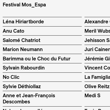
Festival Mos_Espa
Léna Hiriartborde
Alexandre
Anu Cato
Meril Wubs
Salomé Chatriot
Jehisson S
Marion Neumann
Juri Caine
Barimma ou le Choc du Futur
Jérémie G
Sylvain Rabourdin
Vincent Co
No Clic
La Famigli
Sylvie Déthiollaz
Olive Reitz
Anne et Jean-François
Medi S
Descombes