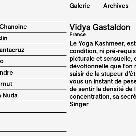
Galerie
Archives
Vidya Gastaldon
 Chanoine
France
lin
Le Yoga Kashmeer, est 
antacruz
condition, ni pré-requi
picturale et sensuelle,
ro
dévotionnelle que l’on 
indre
saisir de la stupeur d’
vous un instant de pese
rnut
de sentir la densité de 
a Nuda
concentration, sa secrè
Singer