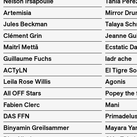
Nelson Irsapoullé
Tania Pere
Artemisia
Mirror Dr
Jules Beckman
Talaya Sc
Clément Grin
Jeanne Gu
Maitrī Mettā
Ecstatic D
Guillaume Fuchs
ladr ache
ACTyLN
El Tigre S
Leila Rose Willis
Agonis
All OFF Stars
Popey the f
Fabien Clerc
Mani
DAS FFN
Primadelu
Binyamin Greilsammer
Mayara Ya