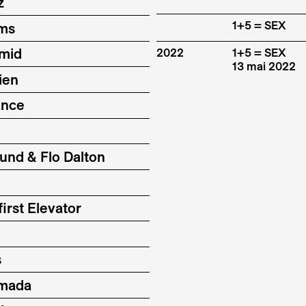
z
1+5 = SEX
ums
hmid
2022
1+5 = SEX
13 mai 2022
ien
ance
ound & Flo Dalton
irst Elevator
s
mada