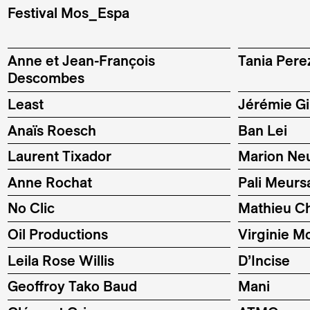
Festival Mos_Espa
Anne et Jean-François
Tania Pere
Descombes
Least
Jérémie G
Anaïs Roesch
Ban Lei
Laurent Tixador
Marion N
Anne Rochat
Pali Meurs
No Clic
Mathieu Ch
Oil Productions
Virginie Mo
Leila Rose Willis
D’Incise
Geoffroy Tako Baud
Mani