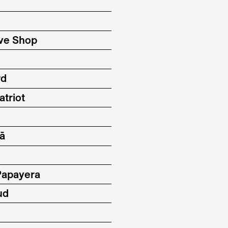
ve Shop
rd
triot
tā
Papayera
ud