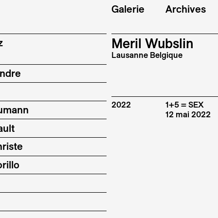
Galerie
Archives
Meril Wubslin
z
Lausanne Belgique
indre
2022
1+5 = SEX
eumann
12 mai 2022
ault
riste
rillo