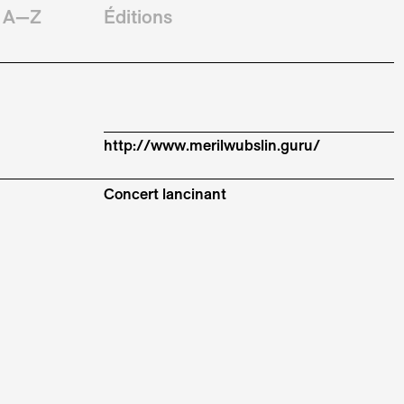
A—Z
Éditions
http://www.merilwubslin.guru/
Concert lancinant