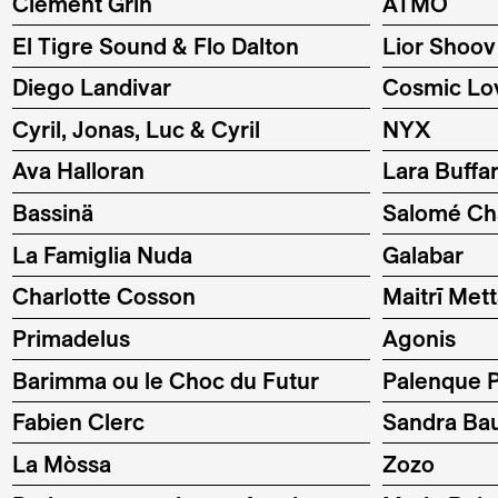
Clément Grin
ATMO
El Tigre Sound & Flo Dalton
Lior Shoov
Diego Landivar
Cosmic Lo
Cyril, Jonas, Luc & Cyril
NYX
Ava Halloran
Lara Buffa
Bassinä
Salomé Cha
La Famiglia Nuda
Galabar
Charlotte Cosson
Maitrī Met
Primadelus
Agonis
Barimma ou le Choc du Futur
Palenque 
Fabien Clerc
Sandra Ba
La Mòssa
Zozo