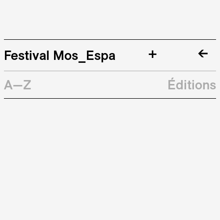
+
Festival Mos_Espa
A—Z
Éditions
Galerie
Archives