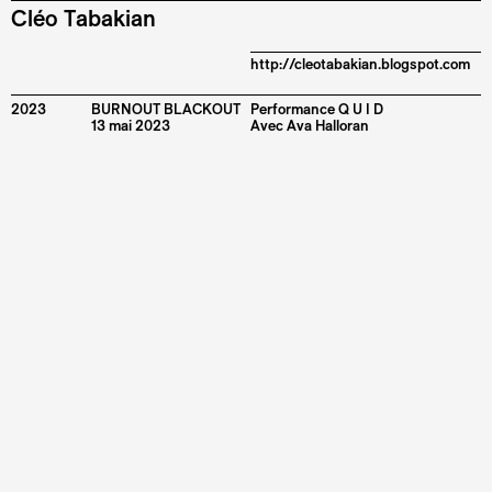
Cléo Tabakian
http://cleotabakian.blogspot.com
2023
BURNOUT BLACKOUT
Performance Q U I D
13 mai 2023
Avec
Ava Halloran