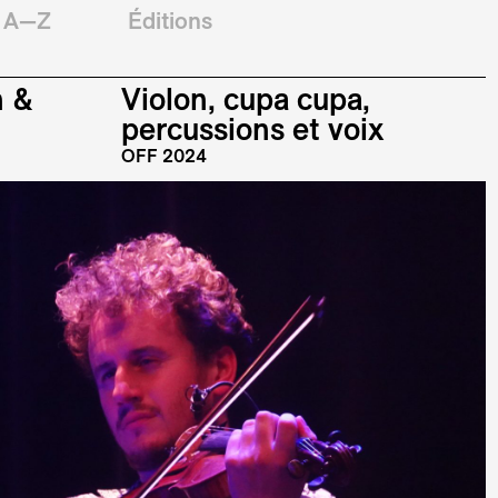
A—Z
Éditions
n
&
Violon, cupa cupa,
percussions et voix
OFF 2024