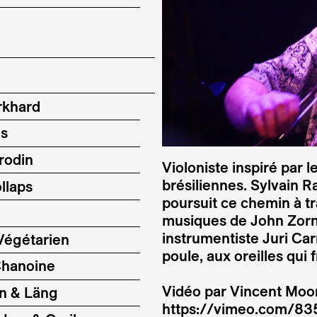
rkhard
ms
rodin
Violoniste inspiré par 
brésiliennes. Sylvain R
llaps
poursuit ce chemin à tr
musiques de John Zorn o
instrumentiste Juri Carn
Végétarien
poule, aux oreilles qui
Chanoine
Vidéo par Vincent Moon
n & Läng
https://vimeo.com/8