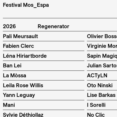
Festival Mos_Espa
2026
Regenerator
Pali Meursault
Olivier Bos
Fabien Clerc
Virginie Mor
Léna Hiriartborde
Sapin Magi
Ban Lei
Julian Sarto
La Mòssa
ACTyLN
Leila Rose Willis
Oto Ninski
Yann Leguay
Lise Barkas
Mani
I Sorelli
Sylvie Déthiollaz
No Clic