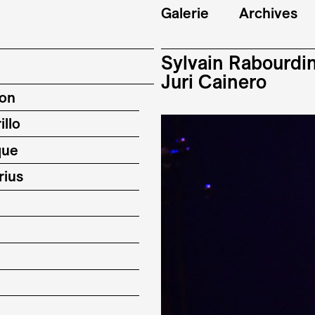
Galerie
Archives
Sylvain Rabourdi
Juri Cainero
son
illo
que
rius