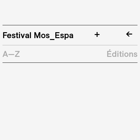
+
Festival Mos_Espa
A—Z
Éditions
Galerie
Archives