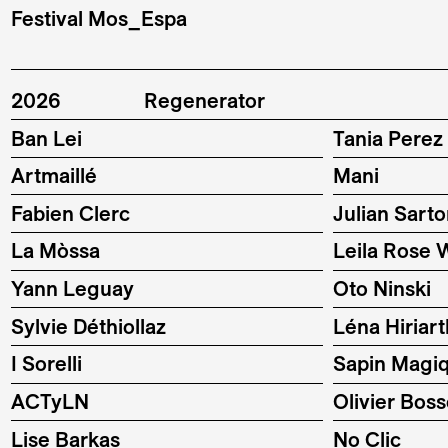
Festival Mos_Espa
2026
Regenerator
Ban Lei
Tania Perez
Artmaillé
Mani
Fabien Clerc
Julian Sarto
La Mòssa
Leila Rose W
Yann Leguay
Oto Ninski
Sylvie Déthiollaz
Léna Hiriar
I Sorelli
Sapin Magi
ACTyLN
Olivier Bos
Lise Barkas
No Clic