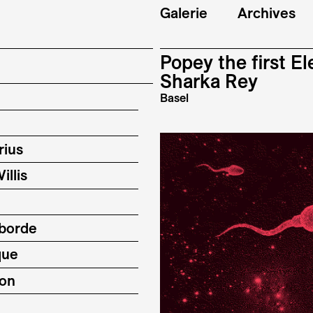
Galerie
Archives
Popey the first El
Sharka Rey
Basel
rius
illis
tborde
que
son