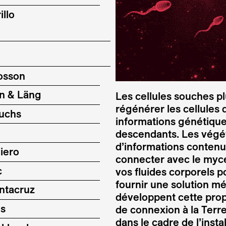
illo
osson
n & Läng
Les cellules souches p
régénérer les cellules 
Fuchs
informations génétique
descendants. Les végét
d’informations conten
iero
connecter avec le myc
c
vos fluides corporels p
fournir une solution m
ntacruz
développent cette propo
ms
de connexion à la Terr
dans le cadre de l’ins