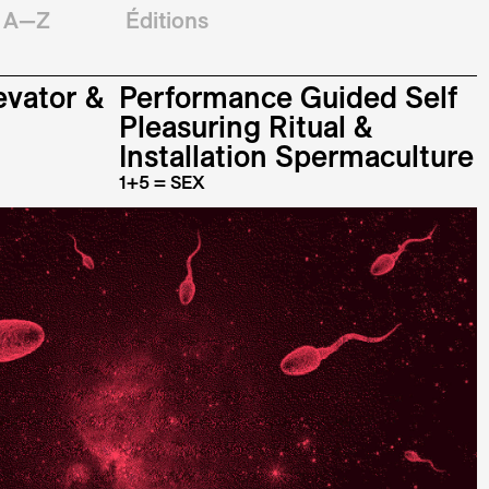
A—Z
Éditions
evator
&
Performance Guided Self
Pleasuring Ritual &
Installation Spermaculture
1+5 = SEX